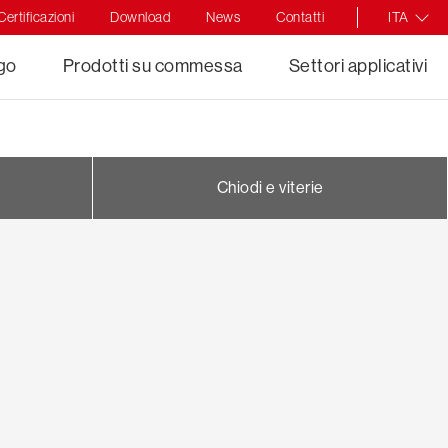
Certificazioni
Download
News
Contatti
ITA
ogo
Prodotti su commessa
Settori applicativi
Chiodi e viterie