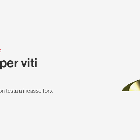
o
er viti
con testa a incasso torx