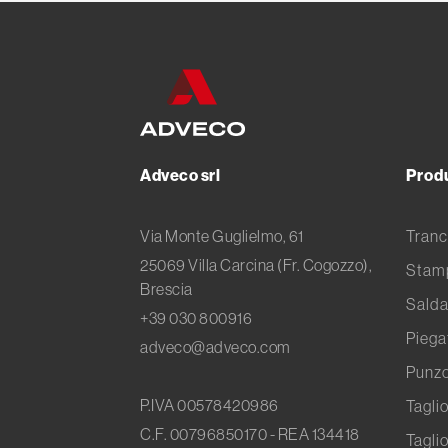
Adveco srl
Prod
Via Monte Guglielmo, 61
Tranc
25069 Villa Carcina (Fr. Cogozzo),
Stamp
Brescia
Salda
+39 030 800916
Piega
adveco@adveco.com
Punz
P.IVA 00578420986
Tagli
C.F. 00796850170 - REA 134418
Taglio