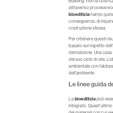
Building” non la costruz
attraverso processi eco
bioedilizia
hanno quindi
conseguenza, di inquinam
costruzione stessa.
Per ottenere questi risu
basato sul rispetto del
demolizione. Una casa e
del suo ciclo di vita. L
ambientale con l’abbass
dell’ambiente.
Le linee guida de
bioedilizia
La
può esse
integrato. Quest’ultimo
dei materiali con cui ver