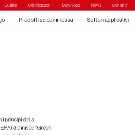
Qualità
Certificazioni
Download
News
Contatti
ogo
Prodotti su commessa
Settori applicativi
 i principi della
(EPA) definisce “Green