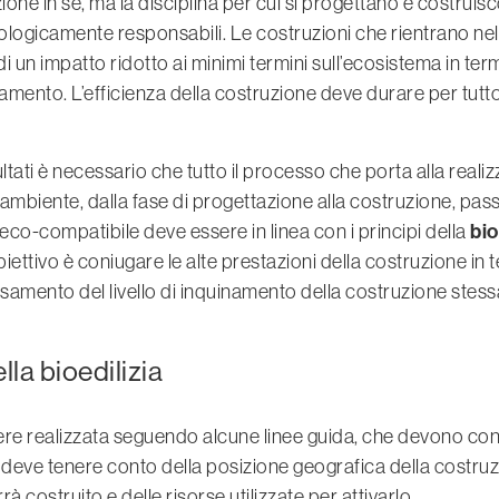
ione in sé, ma la disciplina per cui si progettano e costruis
logicamente responsabili. Le costruzioni che rientrano nel
 un impatto ridotto ai minimi termini sull’ecosistema in term
ento. L’efficienza della costruzione deve durare per tutto il
ltati è necessario che tutto il processo che porta alla reali
l’ambiente, dalla fase di progettazione alla costruzione, pas
bio
co-compatibile deve essere in linea con i principi della
’obiettivo è coniugare le alte prestazioni della costruzione in 
amento del livello di inquinamento della costruzione stess
lla bioedilizia
re realizzata seguendo alcune linee guida, che devono conf
 deve tenere conto della posizione geografica della costruz
rà costruito e delle risorse utilizzate per attivarlo.