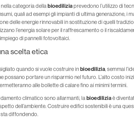
bioedilizia
o nella categoria della
prevedono l’utilizzo di tec
nsumi, quali ad esempi gli impianti di ultima generazione, i mat
ione delle energie rinnovabili in sostituzione di quelli tradizi
lizzano l’energia solare per il raffrescamento o il riscaldame
’impiego di pannelli fotovoltaici.
una scelta etica
bioedilizia
gliato quando si vuole costruire in
, semmai l’id
 possano portare un risparmio nel futuro. L’alto costo inizi
ermetteranno alle bollette di calare fino ai minimi termini.
bioedilizia
aldamento climatico sono allarmanti, la
è diventa
rispetto dell’ambiente. Costruire edifici sostenibili è una que
 sta diffondendo.