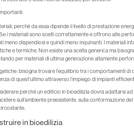
mportanti:
eriali, perché da essa dipende il livello di prestazione ener
o. Se i materiali sono scelti correttamente e offrono alte pe
i meno dispendiosi e quindi meno inquinanti. I materiali infa
tiche e termiche. Non esiste una scelta generica ma bisogn
ando per materiali di ultima generazione altamente perfor
getiche: bisogna trovare l’equilibrio tra i comportamenti di 
icienza di quest’ultimo attraverso l’impiego di impianti efficie
nsiderare perché un edificio in bioedilizia dovrà adattarsi 
ncidere sull’ambiente preesistente, sulla conformazione del t
circostante.
truire in bioedilizia