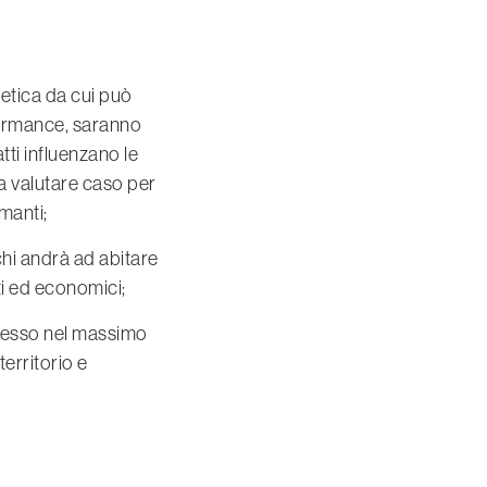
getica da cui può
rformance, saranno
tti influenzano le
a valutare caso per
manti;
chi andrà ad abitare
nti ed economici;
ad esso nel massimo
erritorio e