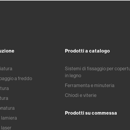
uzione
Prodotti a catalogo
iatura
Sistemi di fissaggio per copert
in legno
aggio a freddo
Ferramenta e minuteria
tura
Chiodi e viterie
tura
onatura
Prodotti su commessa
o lamiera
 laser