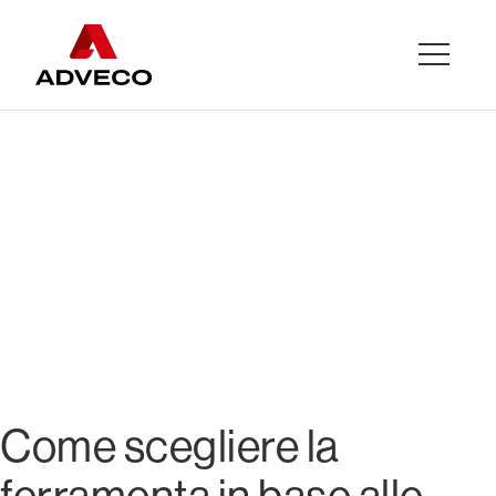
Come scegliere la
ferramenta in base
alle classi di servizio
nelle strutture in
legno: i criteri per
garantire la
durabilità
Come scegliere la
ferramenta in base alle