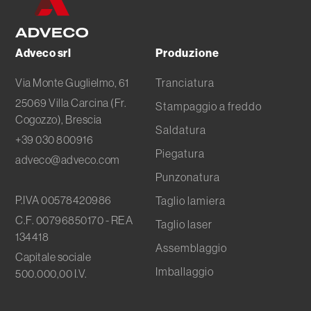
Adveco srl
Produzione
Via Monte Guglielmo, 61
Tranciatura
25069 Villa Carcina (Fr.
Stampaggio a freddo
Cogozzo), Brescia
Saldatura
+39 030 800916
Piegatura
adveco@adveco.com
Punzonatura
P.IVA 00578420986
Taglio lamiera
C.F. 00796850170 - REA
Taglio laser
134418
Assemblaggio
Capitale sociale
Imballaggio
500.000,00 I.V.