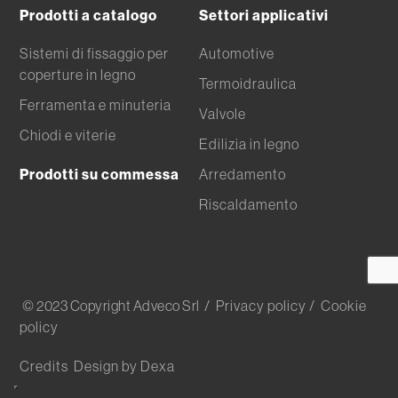
Prodotti a catalogo
Settori applicativi
Sistemi di fissaggio per
Automotive
coperture in legno
Termoidraulica
Ferramenta e minuteria
Valvole
Chiodi e viterie
Edilizia in legno
Prodotti su commessa
Arredamento
Riscaldamento
© 2023 Copyright Adveco Srl
/ Privacy policy
/ Cookie
policy
Credits
Design by Dexa