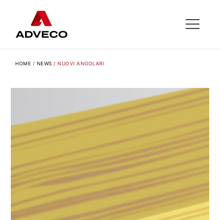
HOME
/
NEWS
/
NUOVI ANGOLARI