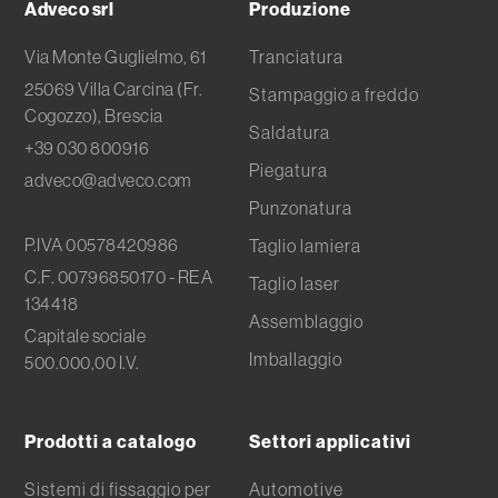
Adveco srl
Produzione
Subfornitura metallica
Via Monte Guglielmo, 61
Tranciatura
Tranciatura metalli
25069 Villa Carcina (Fr.
Stampaggio a freddo
Cogozzo), Brescia
Saldatura
+39 030 800916
Piegatura
adveco@adveco.com
Punzonatura
P.IVA 00578420986
Taglio lamiera
C.F. 00796850170 - REA
Taglio laser
134418
Assemblaggio
Capitale sociale
Imballaggio
500.000,00 I.V.
Prodotti a catalogo
Settori applicativi
Sistemi di fissaggio per
Automotive