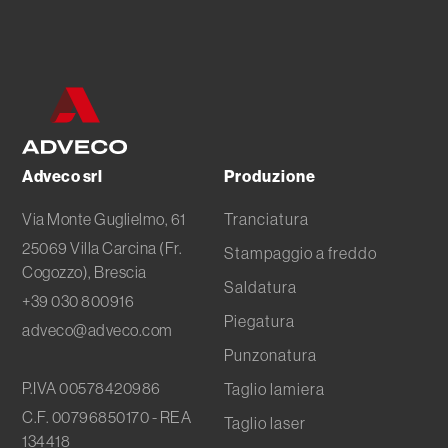
Subfornitura metallica
Tranciatura metalli
Adveco srl
Produzione
Via Monte Guglielmo, 61
Tranciatura
25069 Villa Carcina (Fr.
Stampaggio a freddo
Cogozzo), Brescia
Saldatura
+39 030 800916
Piegatura
adveco@adveco.com
Punzonatura
P.IVA 00578420986
Taglio lamiera
C.F. 00796850170 - REA
Taglio laser
134418