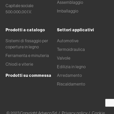
Assemblaggio
Capitale sociale
Imballaggio
500.000,00 I.V.
Prodotti a catalogo
Settori applicativi
Sistemi di fissaggio per
Automotive
coperture in legno
Termoidraulica
Ferramenta e minuteria
Valvole
Chiodi e viterie
Edilizia in legno
Prodotti su commessa
Arredamento
Riscaldamento
© 2023 Copyright Adveco Srl
/ Privacy policy
/ Cookie