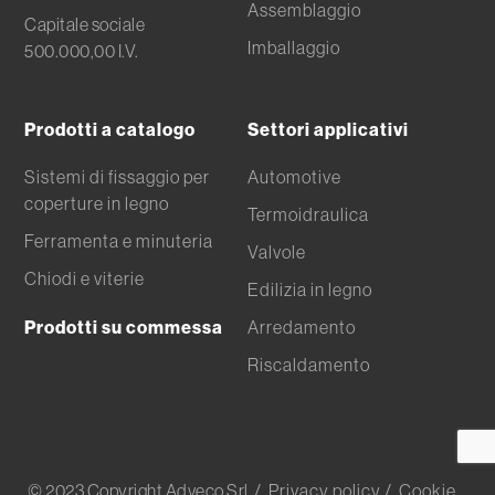
Assemblaggio
Capitale sociale
Imballaggio
500.000,00 I.V.
Prodotti a catalogo
Settori applicativi
Sistemi di fissaggio per
Automotive
coperture in legno
Termoidraulica
Ferramenta e minuteria
Valvole
Chiodi e viterie
Edilizia in legno
Prodotti su commessa
Arredamento
Riscaldamento
© 2023 Copyright Adveco Srl
/ Privacy policy
/ Cookie