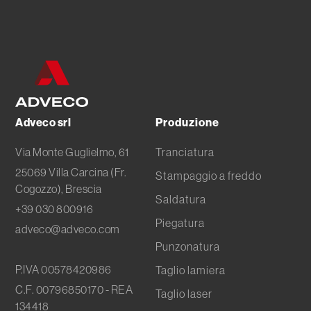
Subfornitura metallica
Tranciatura metalli
Adveco srl
Produzione
Via Monte Guglielmo, 61
Tranciatura
25069 Villa Carcina (Fr.
Stampaggio a freddo
Cogozzo), Brescia
Saldatura
+39 030 800916
Piegatura
adveco@adveco.com
Punzonatura
P.IVA 00578420986
Taglio lamiera
C.F. 00796850170 - REA
Taglio laser
134418