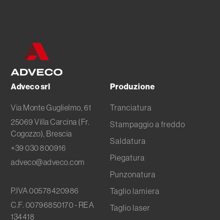
Subfornitura metallica
Tranciatura metalli
Adveco srl
Produzione
Via Monte Guglielmo, 61
Tranciatura
25069 Villa Carcina (Fr.
Stampaggio a freddo
Cogozzo), Brescia
Saldatura
+39 030 800916
Piegatura
adveco@adveco.com
Punzonatura
P.IVA 00578420986
Taglio lamiera
C.F. 00796850170 - REA
Taglio laser
134418