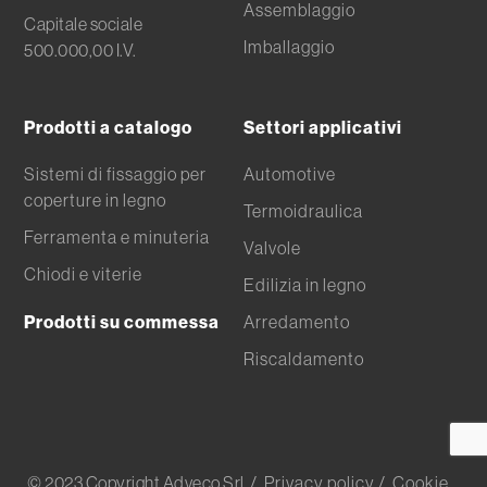
Assemblaggio
Capitale sociale
Imballaggio
500.000,00 I.V.
Prodotti a catalogo
Settori applicativi
Sistemi di fissaggio per
Automotive
coperture in legno
Termoidraulica
Ferramenta e minuteria
Valvole
Chiodi e viterie
Edilizia in legno
Prodotti su commessa
Arredamento
Riscaldamento
© 2023 Copyright Adveco Srl
/ Privacy policy
/ Cookie